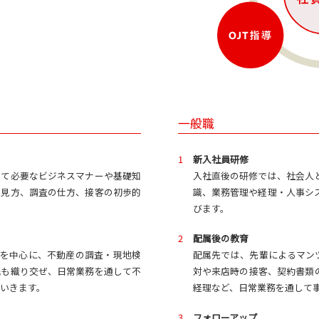
一般職
1
新入社員研修
して必要なビジネスマナーや基礎知
入社直後の研修では、社会人
の見方、調査の仕方、接客の初歩的
識、業務管理や経理・人事シ
びます。
2
配属後の教育
導を中心に、不動産の調査・現地検
配属先では、先輩によるマン
践も織り交ぜ、日常業務を通して不
対や来店時の接客、契約書類
いきます。
経理など、日常業務を通して
3
フォローアップ